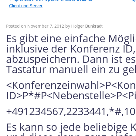
Client und Server
Lync Konferenz Einw
Posted on
November 7, 2012
by
Holger Bunkradt
Es gibt eine einfache Mögl
inklusive der Konferenz ID
abzuspeichern. Dann ist es
Tastatur manuell ein zu ge
<Konferenzeinwahl>P<Kon
ID>P*#P<Nebenstelle>P<P
+491234567,2233441,*#,1
Es kann so jede beliebige 