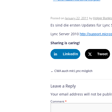
Die ersten Updates
gerade erschienen
Posted on
January 22, 2011
by
Holger Bunkr
Es sind die ersten Updates für Lync 
Lync Server 2010
http://support.micr
Sharing is caring!
LinkedIn
Tweet
←
CWA auch mit Lync möglich
Leave a Reply
Your email address will not be publi
Comment
*