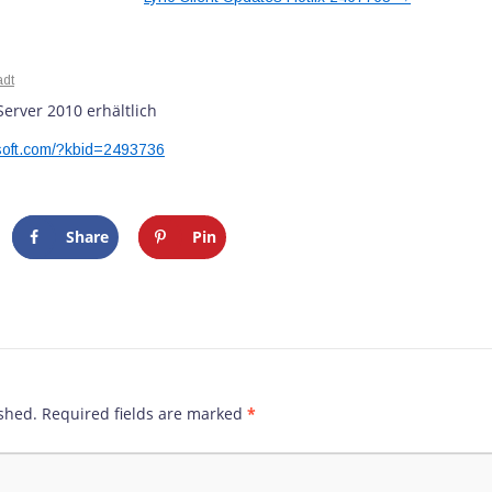
/Hotfixe für Lync Server 2010 und 
adt
Server 2010 erhältlich
osoft.com/?kbid=2493736
Share
Pin
shed.
Required fields are marked
*