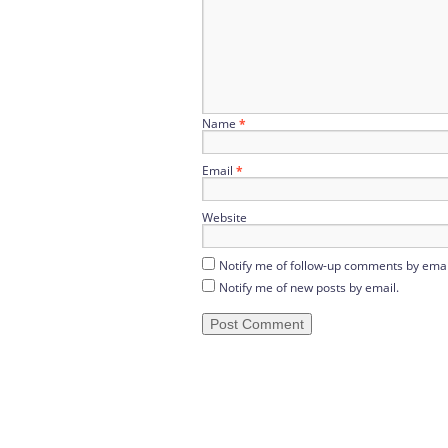
Name
*
Email
*
Website
Notify me of follow-up comments by emai
Notify me of new posts by email.