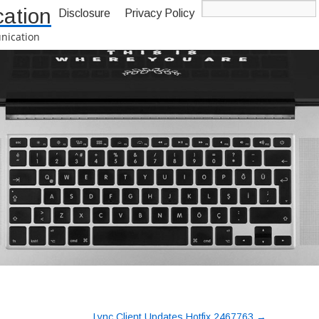
ation
Disclosure
Privacy Policy
nication
-->
→
Lync Client Updates Hotfix 2467763