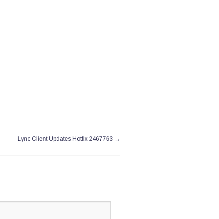
Lync Client sind
→
Lync Client Updates Hotfix 2467763